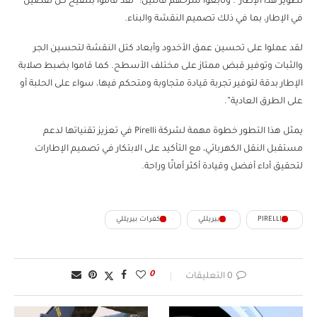
تطوير هذا الإطار”. وتابعوا شرحهم قائلين: “لقد قاموا بتنقيح كل تفصيل
في الإطار، بما في ذلك تصميم النقشة والبناء.
لقد عملوا على تحسين عمق الأخدود وأبعاد كتل النقشة لتحسين الجر
والثبات وتوفير قبض ممتاز على مختلف الأسطح. كما قاموا بضبط صلابة
الإطار بدقة لتوفير تجربة قيادة متجاوبة ومتحكم فيها، سواء على الحلبة أو
على الطرق العادية”.
يمثل هذا التطور خطوة مهمة لشركة Pirelli في تعزيز تقنياتها لدعم
مستقبل النقل الكهربائي، مع التأكيد على الابتكار في تصميم الإطارات
لتحقيق أداء أفضل وقيادة أكثر أمانًا وراحة.
PIRELLI
بيريللي
كفرات بيريللي
0
0 التعليقات