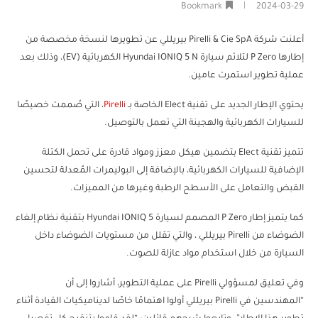
Bookmark
2024-03-29
أعلنت شركة Pirelli & Cie SpA بيريللي عن تطويرها لنسخة مخصصة من
إطارها P Zero لتلائم سيارة Hyundai IONIQ 5 N الكهربائية (EV)، وذلك بعد
عملية تطوير استمرت عامين.
يحتوي الإطار الجديد على تقنية Elect الخاصة بـ
Pirelli
، التي صُممت خصيصًا
للسيارات الكهربائية والهجينة التي تعمل بالتوصيل.
تتميز تقنية Elect بتضمين هيكل معزز ومواد قادرة على تحمل الكتلة
الإضافية للسيارات الكهربائية، بالإضافة إلى البوليمرات المُعدلة لتحسين
القبض والتعامل على الأسطح الرطبة وغيرها من المميزات.
كما يتميز إطار P Zero المصمم لسيارة Hyundai IONIQ 5 بتقنية نظام إلغاء
الضوضاء من Pirelli بيريللي ، والتي تقلل من مستويات الضوضاء داخل
السيارة من خلال استخدام مواد عازلة للصوت.
وفي تعليق لمسؤولي Pirelli على عملية التطوير، أشاروا إلى أن
“المهندسين في Pirelli بيريللي أولوا اهتمامًا خاصًا لديناميكيات القيادة أثناء