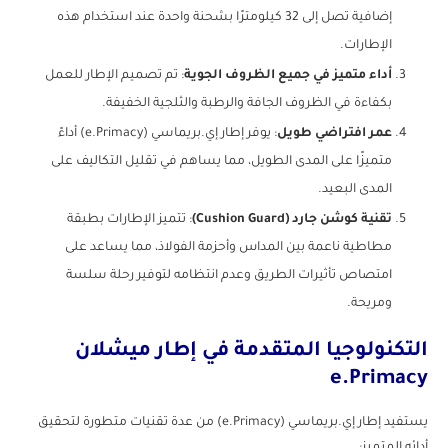
إضافية تصل إلى 32 كيلومترًا بشحنة واحدة عند استخدام هذه
الإطارات.
أداء متميز في جميع الظروف الجوية
: تم تصميم الإطار للعمل
بكفاءة في الظروف الجافة والرطبة والثلجية الخفيفة.
عمر افتراضي طويل
: يوفر إطار إي.بريماسي (e.Primacy) أداءً
متميزًا على المدى الطويل، مما يساهم في تقليل التكاليف على
المدى البعيد.
تقنية كوشن جارد (Cushion Guard)
: تتميز الإطارات بطبقة
مطاطية ناعمة بين المداس وأحزمة الفولاذ، مما يساعد على
امتصاص تأثيرات الطريق وعدم انتظامه لتوفير رحلة سلسة
ومريحة.
التكنولوجيا المتقدمة في إطار ميشلان
e.Primacy
يستفيد إطار إي.بريماسي (e.Primacy) من عدة تقنيات متطورة لتحقيق