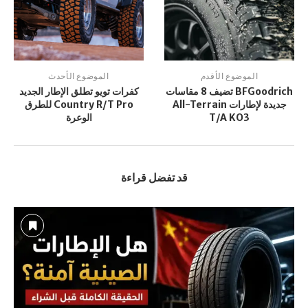
الموضوع الأقدم
الموضوع الأحدث
BFGoodrich تضيف 8 مقاسات
كفرات تويو تطلق الإطار الجديد
جديدة لإطارات All-Terrain
Country R/T Pro للطرق
T/A KO3
الوعرة
قد تفضل قراءة