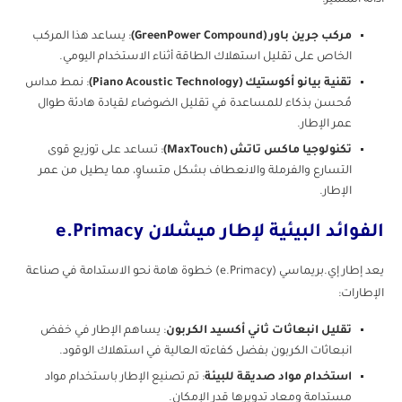
أدائه المتميز:
مركب جرين باور (GreenPower Compound)
: يساعد هذا المركب
الخاص على تقليل استهلاك الطاقة أثناء الاستخدام اليومي.
تقنية بيانو أكوستيك (Piano Acoustic Technology)
: نمط مداس
مُحسن بذكاء للمساعدة في تقليل الضوضاء لقيادة هادئة طوال
عمر الإطار.
تكنولوجيا ماكس تاتش (MaxTouch)
: تساعد على توزيع قوى
التسارع والفرملة والانعطاف بشكل متساوٍ، مما يطيل من عمر
الإطار.
الفوائد البيئية لإطار ميشلان e.Primacy
يعد إطار إي.بريماسي (e.Primacy) خطوة هامة نحو الاستدامة في صناعة
الإطارات:
تقليل انبعاثات ثاني أكسيد الكربون
: يساهم الإطار في خفض
انبعاثات الكربون بفضل كفاءته العالية في استهلاك الوقود.
استخدام مواد صديقة للبيئة
: تم تصنيع الإطار باستخدام مواد
مستدامة ومعاد تدويرها قدر الإمكان.