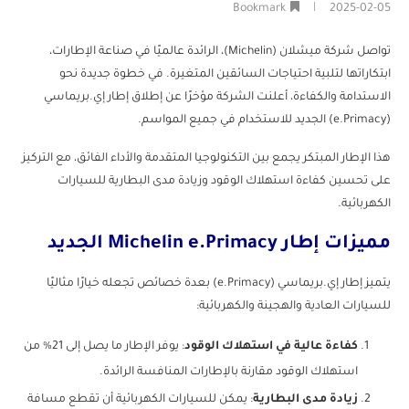
Bookmark
2025-02-05
تواصل شركة ميشلان (Michelin)، الرائدة عالميًا في صناعة الإطارات،
ابتكاراتها لتلبية احتياجات السائقين المتغيرة. في خطوة جديدة نحو
الاستدامة والكفاءة، أعلنت الشركة مؤخرًا عن إطلاق إطار إي.بريماسي
(e.Primacy) الجديد للاستخدام في جميع المواسم.
هذا الإطار المبتكر يجمع بين التكنولوجيا المتقدمة والأداء الفائق، مع التركيز
على تحسين كفاءة استهلاك الوقود وزيادة مدى البطارية للسيارات
الكهربائية.
مميزات إطار Michelin e.Primacy الجديد
يتميز إطار إي.بريماسي (e.Primacy) بعدة خصائص تجعله خيارًا مثاليًا
للسيارات العادية والهجينة والكهربائية:
كفاءة عالية في استهلاك الوقود
: يوفر الإطار ما يصل إلى 21% من
استهلاك الوقود مقارنة بالإطارات المنافسة الرائدة.
زيادة مدى البطارية
: يمكن للسيارات الكهربائية أن تقطع مسافة