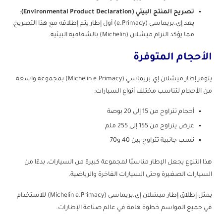
تصريح المنتج البيئي (Environmental Product Declaration)
:
يعد إي.بريماسي (e.Primacy) أول إطار يتم إطلاقه مع هذا التصريح،
مما يؤكد التزام ميشلان (Michelin) بالشفافية البيئية.
الأحجام المتوفرة
يتوفر إطار ميشلان إي.بريماسي (Michelin e.Primacy) بمجموعة واسعة
من الأحجام لتناسب مختلف أنواع السيارات:
أحجام تتراوح من 15 إلى 20 بوصة
عرض يتراوح من 155 إلى 255 ملم
نسب جانبية تتراوح بين 40 و70
هذا التنوع يجعل الإطار مناسبًا لمجموعة كبيرة من السيارات، بدءًا من
السيارات الصغيرة وحتى السيارات الفاخرة والرياضية.
يمثل إطلاق إطار ميشلان إي.بريماسي (Michelin e.Primacy) للاستخدام
في جميع المواسم خطوة هامة في عالم صناعة الإطارات.