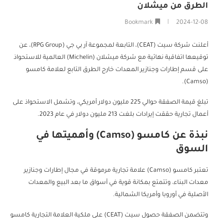
الطرق من ميشلان
Bookmark
2024-12-08
أعلنت شركة سيت (CEAT)، التابعة لمجموعة آر بي جي (RPG Group)، عن
توقيعها اتفاقية نهائية مع شركة ميشلان (Michelin) العالمية للاستحواذ
على قسم إطارات وجنازير المعدات خارج الطرق التابع لعلامة كامسو
(Camso).
تبلغ قيمة الصفقة حوالي 225 مليون دولار أمريكي، وتشمل الاستحواذ على
أعمال تجارية حققت إيرادات بلغت 213 مليون دولار في عام 2023.
نبذة عن كامسو (Camso) وأهميتها في
السوق
تعتبر كامسو (Camso) علامة تجارية مرموقة في مجال إطارات وجنازير
معدات البناء، وتتمتع بمكانة قوية في أسواق ما بعد البيع والمعدات
الأصلية في أوروبا وأمريكا الشمالية.
وتتضمن الصفقة حصول سيت (CEAT) على ملكية العلامة التجارية كامسو