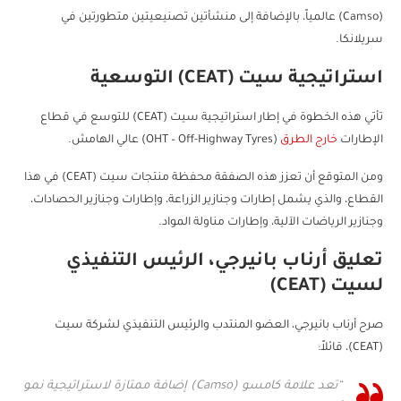
(Camso) عالمياً، بالإضافة إلى منشأتين تصنيعيتين متطورتين في
سريلانكا.
استراتيجية سيت (CEAT) التوسعية
تأتي هذه الخطوة في إطار استراتيجية سيت (CEAT) للتوسع في قطاع
الإطارات
خارج الطرق
(OHT – Off-Highway Tyres) عالي الهامش.
ومن المتوقع أن تعزز هذه الصفقة محفظة منتجات سيت (CEAT) في هذا
القطاع، والذي يشمل إطارات وجنازير الزراعة، وإطارات وجنازير الحصادات،
وجنازير الرياضات الآلية، وإطارات مناولة المواد.
تعليق أرناب بانيرجي، الرئيس التنفيذي
لسيت (CEAT)
صرح أرناب بانيرجي، العضو المنتدب والرئيس التنفيذي لشركة سيت
(CEAT)، قائلاً:
“تعد علامة كامسو (Camso) إضافة ممتازة لاستراتيجية نمو