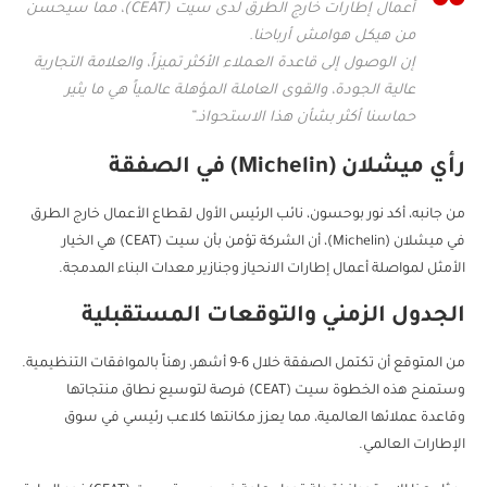
أعمال إطارات خارج الطرق لدى سيت (CEAT)، مما سيحسن
من هيكل هوامش أرباحنا.
إن الوصول إلى قاعدة العملاء الأكثر تميزاً، والعلامة التجارية
عالية الجودة، والقوى العاملة المؤهلة عالمياً هي ما يثير
حماسنا أكثر بشأن هذا الاستحواذ.”
رأي ميشلان (Michelin) في الصفقة
من جانبه، أكد نور بوحسون، نائب الرئيس الأول لقطاع الأعمال خارج الطرق
في ميشلان (Michelin)، أن الشركة تؤمن بأن سيت (CEAT) هي الخيار
الأمثل لمواصلة أعمال إطارات الانحياز وجنازير معدات البناء المدمجة.
الجدول الزمني والتوقعات المستقبلية
من المتوقع أن تكتمل الصفقة خلال 6-9 أشهر، رهناً بالموافقات التنظيمية.
وستمنح هذه الخطوة سيت (CEAT) فرصة لتوسيع نطاق منتجاتها
وقاعدة عملائها العالمية، مما يعزز مكانتها كلاعب رئيسي في سوق
الإطارات العالمي.