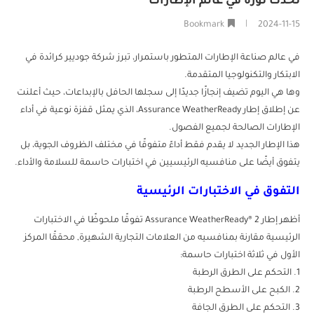
تُحدث ثورة في عالم الإطارات
Bookmark
2024-11-15
في عالم صناعة الإطارات المتطور باستمرار، تبرز شركة جوديير كرائدة في
الابتكار والتكنولوجيا المتقدمة.
وها هي اليوم تضيف إنجازًا جديدًا إلى سجلها الحافل بالإبداعات، حيث أعلنت
عن إطلاق إطار Assurance WeatherReady، الذي يمثل قفزة نوعية في أداء
الإطارات الصالحة لجميع الفصول.
هذا الإطار الجديد لا يقدم فقط أداءً متفوقًا في مختلف الظروف الجوية، بل
يتفوق أيضًا على منافسيه الرئيسيين في اختبارات حاسمة للسلامة والأداء.
التفوق في الاختبارات الرئيسية
أظهر إطار Assurance WeatherReady® 2 تفوقًا ملحوظًا في الاختبارات
الرئيسية مقارنة بمنافسيه من العلامات التجارية الشهيرة, محققًا المركز
الأول في ثلاثة اختبارات حاسمة:
1. التحكم على الطرق الرطبة
2. الكبح على الأسطح الرطبة
3. التحكم على الطرق الجافة