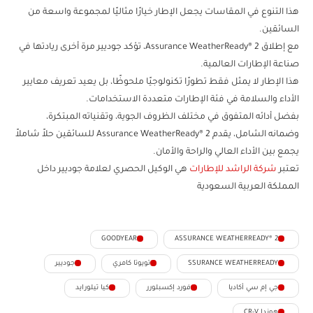
هذا التنوع في المقاسات يجعل الإطار خيارًا مثاليًا لمجموعة واسعة من
السائقين.
مع إطلاق Assurance WeatherReady® 2، تؤكد جوديير مرة أخرى ريادتها في
صناعة الإطارات العالمية.
هذا الإطار لا يمثل فقط تطورًا تكنولوجيًا ملحوظًا، بل يعيد تعريف معايير
الأداء والسلامة في فئة الإطارات متعددة الاستخدامات.
بفضل أدائه المتفوق في مختلف الظروف الجوية، وتقنياته المبتكرة،
وضمانه الشامل، يقدم Assurance WeatherReady® 2 للسائقين حلاً شاملاً
يجمع بين الأداء العالي والراحة والأمان.
تعتبر
شركة الراشد للإطارات
هي الوكيل الحصري لعلامة جوديير داخل
المملكة العربية السعودية
GOODYEAR
ASSURANCE WEATHERREADY® 2
SSURANCE WEATHERREADY
تويوتا كامري
جوديير
جي إم سي أكاديا
فورد إكسبلورر
كيا تيلورايد
هوندا CR-V