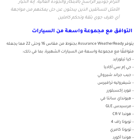
التزام جوديير الراسخ بالابتكار والجودة العالية. إنه الخيار
الأمثل للسائقين الذين يبحثون عن حل يمكنهم من مواجهة
أي ظرف جوي بثقة وتحكم كاملين
التوافق مع مجموعة واسعة من السيارات
يتوفر Assurance WeatherReady بجنوط من مقاس 16 وحتى 22 مما يجعله
متوافقًا مع مجموعة واسعة من السيارات الشهيرة، بما في ذلك:
– كيا تيلورايد
– جي إم سي أكاديا
– جيب جراند شيروكي
– شيفروليه ترافيرس
– فورد إكسبلورر
– هيونداي سانتا في
– مرسيدس GLE
– هوندا CR-V
– تويوتا راف 4
– تويوتا كامري
– هوندا أكورد