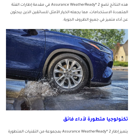
هذه النتائج تضع Assurance WeatherReady® 2 في مقدمة إطارات الفئة
المتعددة الاستخدامات، مما يجعله الخيار الأمثل للسائقين الذين يبحثون
عن أداء متميز في جميع الظروف الجوية.
تكنولوجيا متطورة لأداء فائق
يتميز إطار Assurance WeatherReady® 2 بمجموعة من التقنيات المتطورة