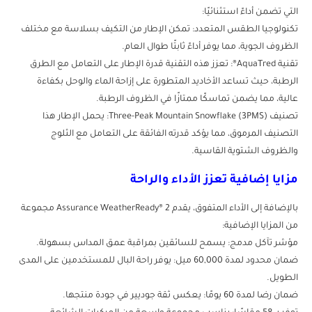
التي تضمن أداءً استثنائيًا:
تكنولوجيا الطقس المتعدد: تمكن الإطار من التكيف بسلاسة مع مختلف
الظروف الجوية، مما يوفر أداءً ثابتًا طوال العام.
تقنية AquaTred®: تعزز هذه التقنية قدرة الإطار على التعامل مع الطرق
الرطبة، حيث تساعد الأخاديد المتطورة على إزاحة الماء والوحل بكفاءة
عالية، مما يضمن تماسكًا ممتازًا في الظروف الرطبة.
تصنيف Three-Peak Mountain Snowflake (3PMS): يحمل الإطار هذا
التصنيف المرموق، مما يؤكد قدرته الفائقة على التعامل مع الثلوج
والظروف الشتوية القاسية.
مزايا إضافية تعزز الأداء والراحة
بالإضافة إلى الأداء المتفوق، يقدم Assurance WeatherReady® 2 مجموعة
من المزايا الإضافية:
مؤشر تآكل مدمج: يسمح للسائقين بمراقبة عمق المداس بسهولة.
ضمان محدود لمدة 60,000 ميل: يوفر راحة البال للمستخدمين على المدى
الطويل.
ضمان رضا لمدة 60 يومًا: يعكس ثقة جوديير في جودة منتجها.