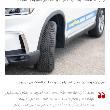
توفر بـ 58 مقاسًا: يناسب مجموعة واسعة من المركبات الشائعة.
تقول آن جونسون، مديرة استراتيجية وتخطيط الفئات في جوديير:
يعيد Assurance WeatherReady® 2 تعريف ما يمكن للسائقين
توقعه من إطار متعدد الاستخدامات. بفضل تقنياته
المتقدمة وقدراته الفائقة في التحكم، يعكس هذا الإطار