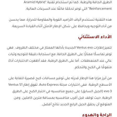
الطرق الجافة والرطبة. كما تم استخدام تقنية “Aramid Hybrid
Reinforcement” التي توفر تحكمًا فائقًا عند السرعات العالية.
هذه التقنية تستخدم ألياف الأراميد القوية والمقاومة للحرارة، مما يحسن
من أداء التوجيه ويحافظ على شكل الإطار الأمثل أثناء القيادة السريعة.
الأداء الاستثنائي
تتميز إطارات Ventus evo الجديدة بأدائها الممتاز في مختلف الظروف. فهي
توفر تماسكًا ممتازًا على الطرق الجافة، مع استجابة دقيقة للتوجيه وثبات
عالي عند المنعطفات. أما على الطرق الرطبة، فقد أظهرت الاختبارات أداءً
متفوقًا في الكبح والتحكم.
من أبرز مزايا هذا الإطار قدرته على توفير مسافات كبح قصيرة للغاية على
الأسطح الرطبة. ففي اختبارات مجلة Auto Express، تفوق إطار Ventus S1
evo 3 (الجيل السابق) على جميع منافسيه في اختبار الكبح على الطرق
الرطبة، حيث توقف قبل أقرب منافسيه بمسافة مترين كاملين. ومن
المتوقع أن يحقق الجيل الرابع الجديد نتائج أفضل.
الراحة والهدوء