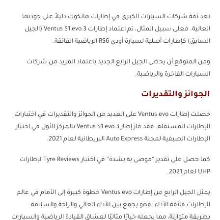
تعد ثقة شركات السيارات الكبرى في إطارات هانكوك دليلاً على جودتها
العالية. فعلى سبيل المثال، تم اعتماد إطارات Ventus S1 evo 3 (الجيل
السابق) كإطارات أصلية لسيارة أودي RS6 الرياضية الفائقة.
ومن المتوقع أن يحظى الجيل الرابع الجديد باعتماد المزيد من شركات
السيارات الفاخرة والرياضية.
الجوائز والتقديرات
حصلت إطارات Ventus evo على العديد من الجوائز والتقديرات في اختبارات
الإطارات المستقلة. فقد فاز إطار Ventus S1 evo 3 بالمركز الأول في اختبار
الإطارات الصيفية لمجلة Auto Express البريطانية لعام 2021.
كما حصل على تقدير “موصى به بشدة” في اختبار Tyre Reviews لإطارات
UHP لعام 2021.
يمثل الجيل الرابع من إطارات Ventus evo خطوة كبيرة إلى الأمام في عالم
الإطارات فائقة الأداء. فهو يجمع بين الأداء العالي والراحة والسلامة
بطريقة متوازنة، مما يجعله خيارًا مثاليًا لعشاق القيادة الرياضية والسيارات