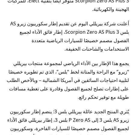
Scorpion Zero AS Plus 3 متوفر أيضًا بتقنية Elect، للمركبات
الهجينة والكهربائية.
أعلنت شركة بيريللي اليوم عن تقديم إطار سكوربيون زيرو AS
بلس Scorpion Zero AS Plus 3، إطار فائق الأداء لجميع
الفصول مصمم خصيصًا للسيارات الرياضية متعددة
الاستخدامات والشاحنات الخفيفة.
يجمع هذا الإطار بين الأداء الرياضي لمجموعة منتجات بيريللي
“زيرو” مع الراحة والمتانة لخط “بلس”، الذي تم تطويره خصيصًا
لتلبية احتياجات السائقين في أمريكا الشمالية – وبالأخص الطلب
على إطارات تصلح لجميع الفصول وقادرة على تغطية مسافات
طويلة مع توفير تحكم رائع.
يُثري المنتج الجديد عائلة بيريللي بلس 3: ينضم إطار سكوربيون
زيرو AS بلس 3 إلى P Zero AS بلس 3، إطار بيريللي فائق الأداء
لجميع الفصول مصمم خصيصًا للسيارات الفاخرة، وسكوربيون