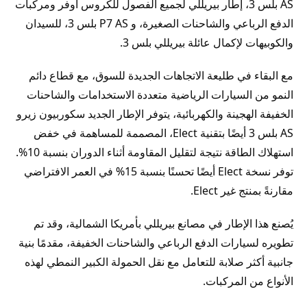
AS بلس 3، إطار بيريللي لجميع الفصول للكروس أوفر ومركبات
الدفع الرباعي والشاحنات الصغيرة، و P7 AS بلس 3، للسيدان
والكوبيهات لإكمال عائلة بيريللي بلس 3.
مع البقاء في طليعة الاتجاهات الجديدة للسوق، مع قطاع دائم
النمو من السيارات الرياضية متعددة الاستخدامات والشاحنات
الخفيفة الهجينة والكهربائية، يتوفر الإطار الجديد سكوربيون زيرو
AS بلس 3 أيضًا بتقنية Elect، المصممة للمساهمة في خفض
استهلاك الطاقة نتيجة لتقليل المقاومة أثناء الدوران بنسبة 10%.
توفر نسخة Elect أيضًا تحسنًا بنسبة 15% في العمر الافتراضي
مقارنةً بمنتج غير Elect.
يُصنع هذا الإطار في مصانع بيريللي بأمريكا الشمالية، وقد تم
تطويره لسيارات الدفع الرباعي والشاحنات الخفيفة، مقدمًا بنية
جانبية أكثر صلابة للتعامل مع نقل الحمولة الكبير النمطي لهذه
الأنواع من المركبات.