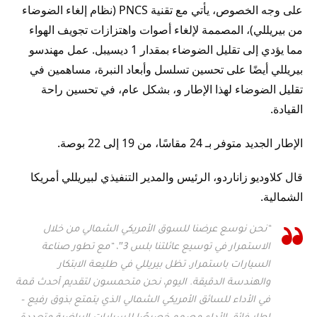
على وجه الخصوص، يأتي مع تقنية PNCS (نظام إلغاء الضوضاء
من بيريللي)، المصممة لإلغاء أصوات واهتزازات تجويف الهواء
مما يؤدي إلى تقليل الضوضاء بمقدار 1 ديسيبل. عمل مهندسو
بيريللي أيضًا على تحسين تسلسل وأبعاد النبرة، مساهمين في
تقليل الضوضاء لهذا الإطار و، بشكل عام، في تحسين راحة
القيادة.
الإطار الجديد متوفر بـ 24 مقاسًا، من 19 إلى 22 بوصة.
قال كلاوديو زاناردو، الرئيس والمدير التنفيذي لبيريللي أمريكا
الشمالية.
“نحن نوسع عرضنا للسوق الأمريكي الشمالي من خلال
الاستمرار في توسيع عائلتنا بلس 3″، “مع تطور صناعة
السيارات باستمرار، تظل بيريللي في طليعة الابتكار
والهندسة الدقيقة. اليوم، نحن متحمسون لتقديم أحدث قمة
في الأداء للسائق الأمريكي الشمالي الذي يتمتع بذوق رفيع –