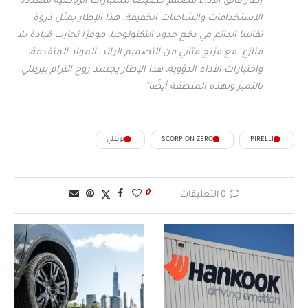
إطار فائق الأداء مصمم خصيصًا للسيارات الرياضية متعددة
الاستخدامات والشاحنات الخفيفة. هذا الإطار يمثل ذروة
تفانينا الدائم في دفع حدود التكنولوجيا، موفرًا تجارب قيادة بلا
منازع. مع مزيج مثالي من التصميم الرائد، المواد المتقدمة،
واختبارات الأداء الدؤوبة، هذا الإطار يجسد روح التزام بيريللي
بالتميز ولهذه المنطقة أيضًا”
PIRELLI
SCORPION ZERO
بريللي
0
0 التعليقات