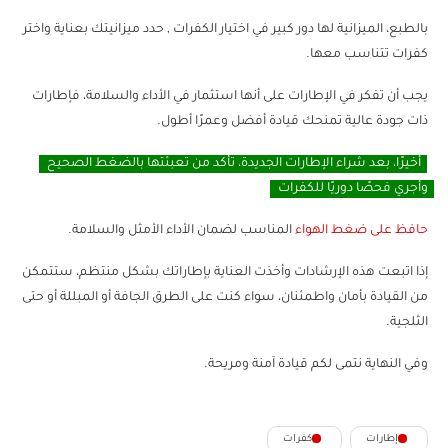
بالطبع، الميزانية لها دور كبير في اختيار الكفرات , حدد ميزانيتك بعناية واختر
كفرات تتناسب معها.
يجب أن تفكر في الإطارات على أنها استثمار في الأداء والسلامة، فإطارات
ذات جودة عالية تمنحك قيادة أفضل وعمرًا أطول.
أخيرًا، بعد شراء الإطارات الجديدة، تأكد من تعبئتها بالضغط الصحيح
وأجري فحصًا دوريًا للكفرات
حافظ على ضغط الهواء
المناسب لضمان الأداء الأمثل والسلامة.
إذا اتبعت هذه الإرشادات وأخذت العناية بإطاراتك بشكل منتظم، ستتمكن
من القيادة بأمان واطمئنان، سواء كنت على الطرق الجافة أو المبللة أو حتى
الثلجية.
وفي النهاية نتمى لكم قيادة آمنة ومريحة.
إطارات
كفرات