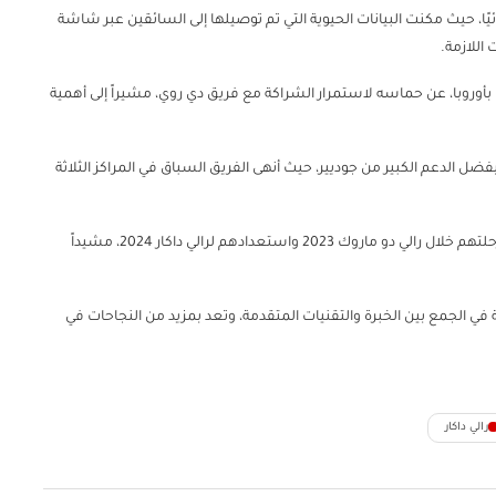
ول TPMS التي قدمتها GOODYEAR أداءً استثنائيًا، حيث مكنت البيانات الحيوية التي تم توصيلها إلى السائقين عبر شاشة
اللازمة.
وروبا، عن حماسه لاستمرار الشراكة مع فريق دي روي، مشيراً إلى أهمية
 فريق دي روي نصراً مؤثراً في فئة الشاحنات برالي داكار 2023، بفضل الدعم الكبير من جوديير، حيث أنهى الفريق السباق في المراكز الثلاثة
وأكد جيرارد دي روي، مالك الفريق، على أهمية دعم GOODYEAR في رحلتهم خلال رالي دو ماروك 2023 واستعدادهم لرالي داكار 2024، مشيداً
 في الجمع بين الخبرة والتقنيات المتقدمة، وتعد بمزيد من النجاحات في
رالي داكار