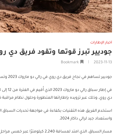
أخبار الإطارات
جوديير تبرز قوتها وتقود فريق دي روي للتألق في
Bookmark
2023-11-13
جوديير تساهم في نجاح فريق دي روي في رالي دو ماروك 2023 وتستعد لداكار 2024
في إطار سباق رالي دو ماروك 2023 الذي أُقيم في الفترة من 12 إلى 18 أكتوبر بالمملكة المغربية، قدمت شركة
دي روي، وذلك عبر تزويده بإطاراتها المتطورة وحلول نظام مراقبة ضغط 
استخدم الفريق هذه التقنيات بكفاءة في مواجهة تحديات السباق ا
واستعداد جيد لرالي داكار 2024.
مسار السباق، الذي امتد لمسافة 2,240 كيلومترًا عبر خمس مراحل، بدأ من مدينة أغادير متجهاً نحو الشرق إلى زاكورة ومرزوكة.