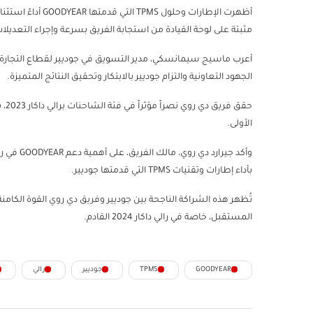
أظهرت الإطارات وحل
مثبتة على لوحة القيادة من استجابة الفريق بسرعة وإجراء التعديلات 
أعرب ماسيج سيمانسكي، مدير التسويق في جوديير لقطاع التجارة بأ
الجهود التعاونية والتزام جوديير بالابتكار وتحقيق النتائج المتميزة.
حقق
الأولى.
بأداء إطارات وتقنيات TPMS التي قدمتها جوديير.
تُظهر هذه الشراكة الناجحة بين جوديير وفريق دي روي القوة الكامنة
المستقبل، خاصة في رالي داكار 2024 القادم.
GOODYEAR
TPMS
جوديير
رالي