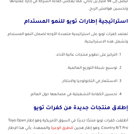
ليصل إلى 94 مليار ين ياباني، مما يعكس كفاءة الشركة في إدارة عملياتها
وتحسين هوامش الربح.
استراتيجية إطارات تويو للنمو المستدام
تعتمد كفرات تويو على استراتيجية متعددة الأوجه لضمان النمو المستدام.
وتشمل هذه الاستراتيجية:
التركيز على تطوير منتجات عالية الأداء.
توسيع شبكة التوزيع العالمية.
الاستثمار في التكنولوجيا والابتكار.
تحسين الكفاءة التشغيلية في مصانعها حول العالم.
إطلاق منتجات جديدة من كفرات تويو
أطلقت كفرات تويو منتجًا جديدًا في السوق الأمريكية وهو إطار Toyo Open
Country R/T Pro، وهو إطار هجين
للطرق الوعرة
والممهدة. يأتي هذا الإطار