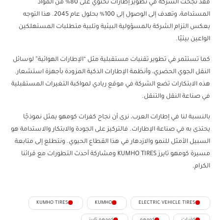
فقد نجحت الشركة في تطوير إطارات تحتوي على 80% من المواد
المستدامة، وتهدف إلى الوصول إلى 100% بحلول عام 2045. هذا التوجه
يعكس التزام الشركة بالمسؤولية البيئية وتلبية متطلبات المستهلكين
الواعين بيئيًا.
كما تستثمر في تطوير تقنيات مستقبلية مثل “الإطارات الهوائية” لوسائل
النقل الجوي الحضري، وأنظمة الإطارات الذكية المزودة بأجهزة استشعار.
هذه الابتكارات تضع الشركة في موقع ريادي لمواكبة التغيرات المستقبلية
في صناعة النقل والتنقل.
بالنسبة لنا في إطارات العرب، نرى أن نجاح كفرات كومهو يمثل نموذجًا
يحتذى به في صناعة الإطارات. فالتركيز على الجودة والابتكار والاستدامة هو
السبيل الأمثل للنمو والازدهار في هذا القطاع الحيوي. ونتطلع إلى متابعة
مسيرة كومهو تايرز KUMHO TIRES ومشاركة أحدث التطورات مع قرائنا
الكرام.
KUMHO TIRES
KUMHO
ELECTRIC VEHICLE TIRES