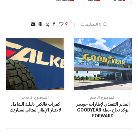
كفرات
كومهو
كومهو تايرز
0
0 التعليقات
الموضوع الأقدم
الموضوع الأحدث
المدير التنفيذي لإطارات جوديير
كفرات فالكين دليلك الشامل
يؤكد نجاح خطة GOODYEAR
لاختيار الإطار المثالي لسيارتك
FORWARD