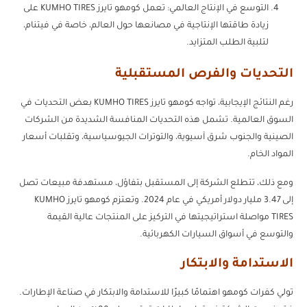
التوسع في الإنتاج العالمي: تعمل كومهو تايرز KUMHO TIRES على
زيادة طاقتها الإنتاجية في مصانعها حول العالم، خاصة في فيتنام،
لتلبية الطلب المتزايد.
التحديات والفرص المستقبلية
رغم النتائج الإيجابية، تواجه كومهو تايرز KUMHO TIRES بعض التحديات في
السوق العالمية. تشمل هذه التحديات المنافسة الشديدة من الشركات
الصينية والجنوب شرق آسيوية، والتوترات الجيوسياسية، وتقلبات أسعار
المواد الخام.
ومع ذلك، تتطلع الشركة إلى المستقبل بتفاؤل، مستهدفة مبيعات تصل
إلى 3.47 مليار دولار أمريكي في عام 2024. وتعتزم كومهو تايرز KUMHO
TIRES مواصلة استراتيجيتها في التركيز على المنتجات عالية القيمة
والتوسع في أسواق السيارات الكهربائية.
الاستدامة والابتكار
تولي كفرات كومهو اهتمامًا كبيرًا للاستدامة والابتكار في صناعة الإطارات.