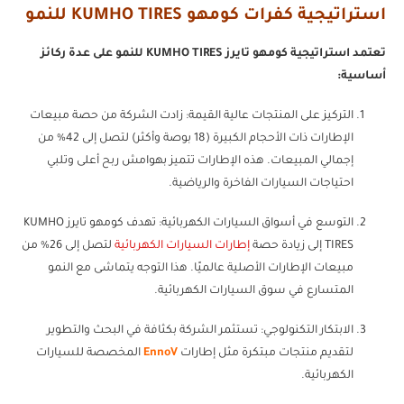
استراتيجية كفرات كومهو KUMHO TIRES للنمو
تعتمد استراتيجية كومهو تايرز KUMHO TIRES للنمو على عدة ركائز
أساسية:
التركيز على المنتجات عالية القيمة: زادت الشركة من حصة مبيعات
الإطارات ذات الأحجام الكبيرة (18 بوصة وأكثر) لتصل إلى 42% من
إجمالي المبيعات. هذه الإطارات تتميز بهوامش ربح أعلى وتلبي
احتياجات السيارات الفاخرة والرياضية.
التوسع في أسواق السيارات الكهربائية: تهدف كومهو تايرز KUMHO
TIRES إلى زيادة حصة
إطارات السيارات الكهربائية
لتصل إلى 26% من
مبيعات الإطارات الأصلية عالميًا. هذا التوجه يتماشى مع النمو
المتسارع في سوق السيارات الكهربائية.
الابتكار التكنولوجي: تستثمر الشركة بكثافة في البحث والتطوير
لتقديم منتجات مبتكرة مثل إطارات
EnnoV
المخصصة للسيارات
الكهربائية.