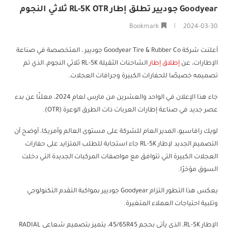
Goodyear جوديير تطلق إطار RL-5K OTR ثلاثي النجوم
Bookmark
2024-03-30
أعلنت شركة Goodyear Tire & Rubber Co جوديير ، المتخصصة في صناعة
الإطارات، عن
إطلاق إطار
الشاحنات الثقيلة RL-5K ثلاثي النجوم، الذي تم
تصميمه خصيصًا للحفارات الكبيرة وجرافات العجلات.
جاء هذا الإعلان في الواحد والعشرين من مارس لعام 2024، معلنًا عن بدء
عصر جديد في صناعة إطارات العربات ذات الطرق الوعرة (OTR).
لويك رافاسيو، المدير العام للشركة على مستوى العالم وأمريكا، أوضح أن
التصميم الجديد لإطار RL-5K جاء استجابة للطلب المتزايد على حفارات
العجلات الكبيرة التي تتوافق مع مواصفات المركبات الجديدة التي دخلت
السوق مؤخرًا.
يعكس هذا التطور التزام Goodyear جوديير بمواكبة التقدم التكنولوجي
وتلبية احتياجات العملاء المتغيرة.
الإطار RL-5K، الذي يأتي بحجم 45/65R45، يتميز بتصميم شعاعي RADIAL