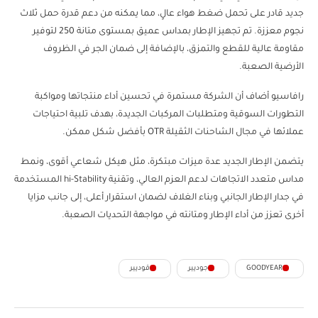
جديد قادر على تحمل ضغط هواء عالٍ، مما يمكنه من دعم قدرة حمل ثلاث
نجوم معززة. تم تجهيز الإطار بمداس عميق بمستوى متانة 250 لتوفير
مقاومة عالية للقطع والتمزق، بالإضافة إلى ضمان الجر في الظروف
الأرضية الصعبة.
رافاسيو أضاف أن الشركة مستمرة في تحسين أداء منتجاتها ومواكبة
التطورات السوقية ومتطلبات المركبات الجديدة، بهدف تلبية احتياجات
عملائها في مجال الشاحنات الثقيلة OTR بأفضل شكل ممكن.
يتضمن الإطار الجديد عدة ميزات مبتكرة، مثل هيكل شعاعي أقوى، ونمط
مداس متعدد الاتجاهات لدعم العزم العالي، وتقنية hi-Stability المستخدمة
في جدار الإطار الجانبي وبناء الغلاف لضمان استقرار أعلى، إلى جانب مزايا
أخرى تعزز من أداء الإطار ومتانته في مواجهة التحديات الصعبة.
GOODYEAR
جوديير
قوديير