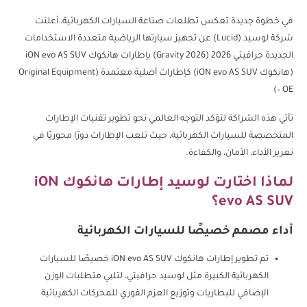
في خطوة جديدة تعكس تطلعات صناعة السيارات الكهربائية، أعلنت
شركة لوسيد (Lucid) عن تجهيز سيارتها الرياضية متعددة الاستخدامات
الجديدة جرافيتي 2026 (Gravity 2026) بإطارات هانكوك iON evo AS SUV
(هانكوك iON evo AS SUV) كإطارات أصلية معتمدة (Original Equipment
– OE)
تأتي هذه الشراكة لتؤكد التوجه العالمي نحو تطوير تقنيات الإطارات
المتخصصة للسيارات الكهربائية، حيث تلعب الإطارات دورًا محوريًا في
تعزيز الأداء، الأمان، والكفاءة.
لماذا اختارت لوسيد إطارات هانكوك iON
evo AS SUV؟
أداء مصمم خصيصًا للسيارات الكهربائية
تم تطوير إطارات هانكوك iON evo AS SUV خصيصًا للسيارات
الكهربائية الكبيرة مثل لوسيد جرافيتي، لتلبي متطلبات الوزن
الإضافي للبطاريات وتوزيع العزم الفوري للمحركات الكهربائية