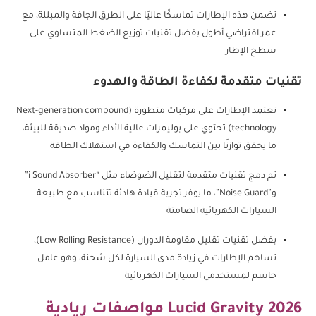
تضمن هذه الإطارات تماسكًا عاليًا على الطرق الجافة والمبللة، مع
عمر افتراضي أطول بفضل تقنيات توزيع الضغط المتساوي على
سطح الإطار
تقنيات متقدمة لكفاءة الطاقة والهدوء
تعتمد الإطارات على مركبات متطورة (Next-generation compound
technology) تحتوي على بوليمرات عالية الأداء ومواد صديقة للبيئة،
ما يحقق توازنًا بين التماسك والكفاءة في استهلاك الطاقة
تم دمج تقنيات متقدمة لتقليل الضوضاء مثل “i Sound Absorber”
و”Noise Guard”، ما يوفر تجربة قيادة هادئة تتناسب مع طبيعة
السيارات الكهربائية الصامتة
بفضل تقنيات تقليل مقاومة الدوران (Low Rolling Resistance)،
تساهم الإطارات في زيادة مدى السيارة لكل شحنة، وهو عامل
حاسم لمستخدمي السيارات الكهربائية
Lucid Gravity 2026 مواصفات ريادية