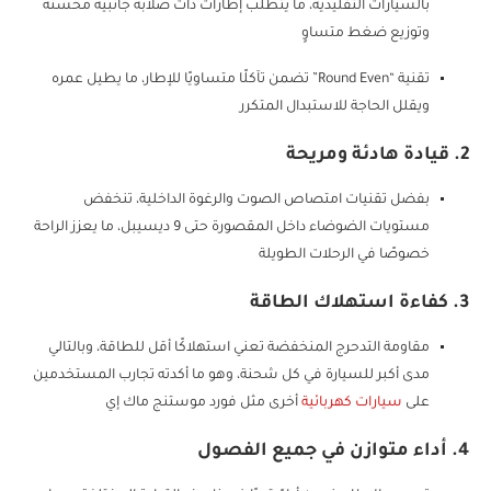
بالسيارات التقليدية، ما يتطلب إطارات ذات صلابة جانبية محسنة
وتوزيع ضغط متساوٍ
تقنية “Round Even” تضمن تآكلًا متساويًا للإطار، ما يطيل عمره
ويقلل الحاجة للاستبدال المتكرر
2. قيادة هادئة ومريحة
بفضل تقنيات امتصاص الصوت والرغوة الداخلية، تنخفض
مستويات الضوضاء داخل المقصورة حتى 9 ديسيبل، ما يعزز الراحة
خصوصًا في الرحلات الطويلة
3. كفاءة استهلاك الطاقة
مقاومة التدحرج المنخفضة تعني استهلاكًا أقل للطاقة، وبالتالي
مدى أكبر للسيارة في كل شحنة، وهو ما أكدته تجارب المستخدمين
على
سيارات كهربائية
أخرى مثل فورد موستنج ماك إي
4. أداء متوازن في جميع الفصول