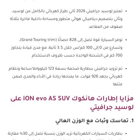
تعتبر لوسيد جرافيتي 2026 ثاني طراز كهربائي بالكامل من لوسيد،
وتأتي بتصميم ديناميكي هوائي متطور ومساحة داخلية فاخرة بثلاثة
صفوف من المقاعد
توفر السيارة قوة تصل إلى 828 حصانًا (Grand Touring trim)،
وتسارع من 0 إلى 100 كم/س خلال 3.5 ثانية، مع مدى قيادة يتجاوز
700 كم في الشحنة الواحدة حسب ظروف الاستخدام
تم تزويد جرافيتي ببطارية ضخمة بسعة 123 كيلوواط/ساعة ونظام
كهربائي بجهد 926 فولت، ما يمنحها ريادة في الأداء والمدى ضمن
فئتها
مزايا إطارات هانكوك iON evo AS SUV على
لوسيد جرافيتي
1. تماسك وثبات مع الوزن العالي
بطاريات السيارات الكهربائية تزيد الوزن بنسبة تصل إلى 30% مقارنة