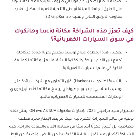
تصميم الإطار يضمن أداءً قويًا في ظروف القيادة المختلفة، سواء
على الطرق الجافة، المبتلة أو حتى الثلجية الخفيفة، بفضل أخاديد
مقاومة الانزلاق المائي وتقنية 3D GripKontrol
كيف تعزز هذه الشراكة مكانة Lucid وهانكوك
في سوق السيارات الكهربائية؟
تعكس هذه الخطوة التزام لوسيد بتقديم تجربة قيادة متكاملة
تجمع بين الأداء، الراحة، والكفاءة البيئية، ما يعزز مكانتها كعلامة
فاخرة في عالم السيارات الكهربائية.
بالنسبة لهانكوك (Hankook)، فإن التعاون مع شركات رائدة مثل
لوسيد، تسلا، بي إم دبليو، وهيونداي يرسخ مكانتها كأحد أبرز موردي
الإطارات المتخصصة للسيارات الكهربائية عالميًا
تجهيز لوسيد جرافيتي 2026 بإطارات هانكوك iON evo AS SUV يمثل نقلة
نوعية في عالم السيارات الكهربائية، حيث لم يعد الإطار مجرد قطعة
مطاطية، بل أصبح مكونًا أساسيًا في معادلة الأداء والكفاءة والراحة. هذه
الشراكة تؤكد أن مستقبل القيادة الذكية يبدأ من الأرض، وتحديدًا من الإطار