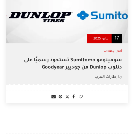
17
مايو, 2025
أخبار الإطارات
سوميتومو Sumitomo تستحوذ رسميًا على
دنلوب Dunlop من جوديير Goodyear
by
إطارات العرب