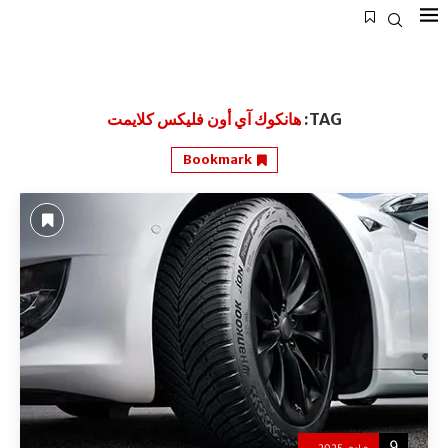
TAG:
هانكوك آي أون فليكس كلايمت
Bookmark